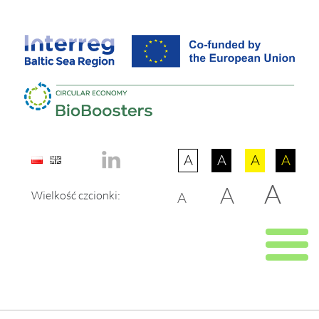
A
A
A
A
A
A
Wielkość czcionki:
A